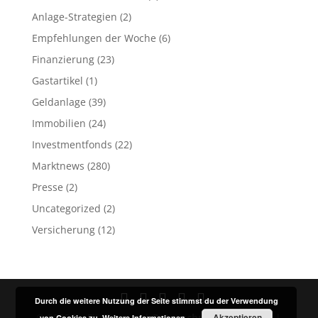
Anlage-Strategien
(2)
Empfehlungen der Woche
(6)
Finanzierung
(23)
Gastartikel
(1)
Geldanlage
(39)
Immobilien
(24)
Investmentfonds
(22)
Marktnews
(280)
Presse
(2)
Uncategorized
(2)
Versicherung
(12)
Durch die weitere Nutzung der Seite stimmst du der Verwendung
© 2023 by Fit4Finance |
Datenschutz
Akzeptieren
Impressum
|
von Cookies zu.
Weitere Informationen