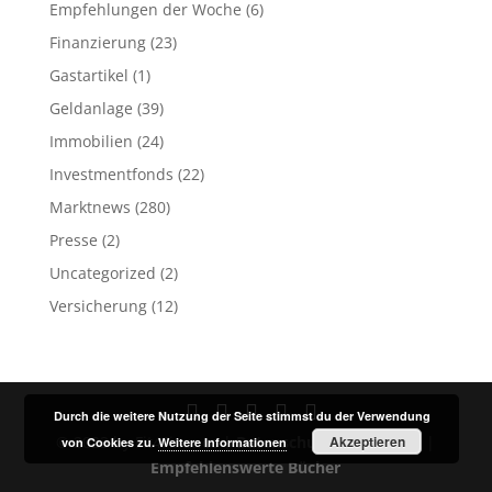
Empfehlungen der Woche
(6)
Finanzierung
(23)
Gastartikel
(1)
Geldanlage
(39)
Immobilien
(24)
Investmentfonds
(22)
Marktnews
(280)
Presse
(2)
Uncategorized
(2)
Versicherung
(12)
Durch die weitere Nutzung der Seite stimmst du der Verwendung
© 2023 by Fit4Finance |
Datenschutz
Akzeptieren
Impressum
|
von Cookies zu.
Weitere Informationen
Empfehlenswerte Bücher