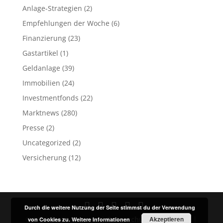
Anlage-Strategien
(2)
Empfehlungen der Woche
(6)
Finanzierung
(23)
Gastartikel
(1)
Geldanlage
(39)
Immobilien
(24)
Investmentfonds
(22)
Marktnews
(280)
Presse
(2)
Uncategorized
(2)
Versicherung
(12)
Durch die weitere Nutzung der Seite stimmst du der Verwendung
© 2023 by Fit4Finance |
Datenschutz
Akzeptieren
Impressum
|
von Cookies zu.
Weitere Informationen