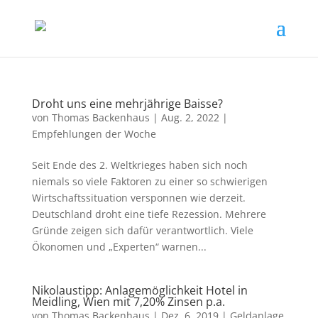
Droht uns eine mehrjährige Baisse?
von
Thomas Backenhaus
|
Aug. 2, 2022
|
Empfehlungen der Woche
Seit Ende des 2. Weltkrieges haben sich noch
niemals so viele Faktoren zu einer so schwierigen
Wirtschaftssituation versponnen wie derzeit.
Deutschland droht eine tiefe Rezession. Mehrere
Gründe zeigen sich dafür verantwortlich. Viele
Ökonomen und „Experten“ warnen...
Nikolaustipp: Anlagemöglichkeit Hotel in
Meidling, Wien mit 7,20% Zinsen p.a.
von
Thomas Backenhaus
|
Dez. 6, 2019
|
Geldanlage