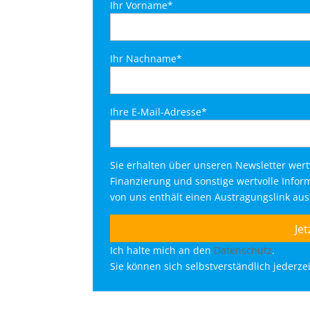
Ihr Vorname*
Ihr Nachname*
Ihre E-Mail-Adresse*
Sie erhalten über unseren Newsletter wer
Finanzierung und sonstige wertvolle Info
von uns enthält einen Austragungslink au
Ich halte mich an den
Datenschutz
.
Sie können sich selbstverständlich jederz