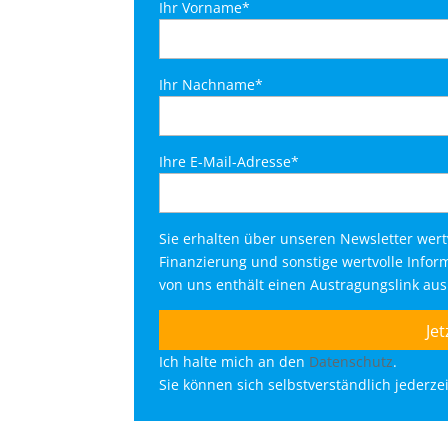
Ihr Vorname*
Ihr Nachname*
Ihre E-Mail-Adresse*
Sie erhalten über unseren Newsletter wer
Finanzierung und sonstige wertvolle Info
von uns enthält einen Austragungslink au
Ich halte mich an den
Datenschutz
.
Sie können sich selbstverständlich jederz