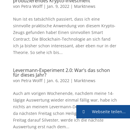
produzierendes Krypto-Investment
von
Petra Wolff
|
Jan. 9, 2022
|
Marktnews
Nun ist es tatsächlich passiert, dass ich eine
sinnvolle praktische Anwendung von diesem Krypto-
Zeugs gefunden habe! Einen sinnvollen Smart
Contract. Die Blockchain-Technologie an sich fand
ich ja bisher schon interessant, aber eben nur in der
Theorie. So sehe ich bis...
Levermann-Experiment 2.0: War’s das schon
für dieses Jahr?
von
Petra Wolff
|
Jan. 6, 2022
|
Marktnews
Auch am vorigen Wochenende, nachdem meine 14-
tägige Auswertung wieder einmal fällig war, habe ich
nichts an meinem Levermann-Depot geändert. Und
Webseite teilen...
da nächsten Freitag schon Heiligabend ist und den
Freitag darauf Silvester, werde ich die nächste
Auswertung erst nach dem...