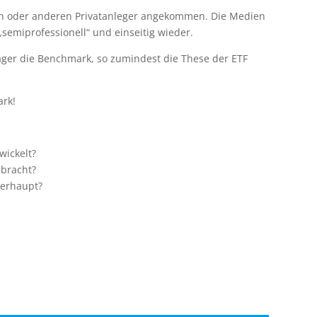
en oder anderen Privatanleger angekommen. Die Medien
emiprofessionell“ und einseitig wieder.
ager die Benchmark, so zumindest die These der ETF
ark!
wickelt?
ebracht?
berhaupt?