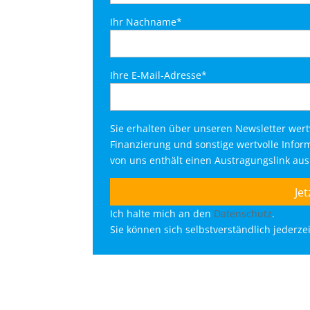
Ihr Nachname*
Ihre E-Mail-Adresse*
Sie erhalten über unseren Newsletter wer
Finanzierung und sonstige wertvolle Info
von uns enthält einen Austragungslink au
Ich halte mich an den
Datenschutz
.
Sie können sich selbstverständlich jederz