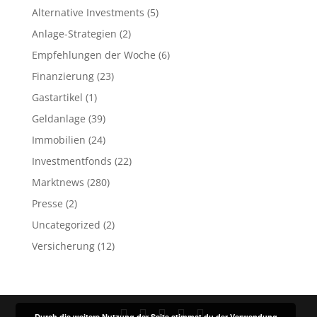
Alternative Investments
(5)
Anlage-Strategien
(2)
Empfehlungen der Woche
(6)
Finanzierung
(23)
Gastartikel
(1)
Geldanlage
(39)
Immobilien
(24)
Investmentfonds
(22)
Marktnews
(280)
Presse
(2)
Uncategorized
(2)
Versicherung
(12)
Durch die weitere Nutzung der Seite stimmst du der Verwendung