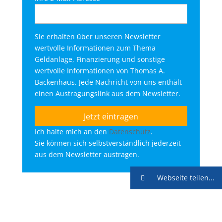
Sie erhalten über unseren Newsletter
wertvolle Informationen zum Thema
Geldanlage, Finanzierung und sonstige
wertvolle Informationen von Thomas A.
Backenhaus. Jede Nachricht von uns enthält
einen Austragungslink aus dem Newsletter.
Ich halte mich an den
Datenschutz
.
Sie können sich selbstverständlich jederzeit
aus dem Newsletter austragen.
Webseite teilen...