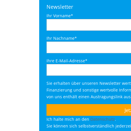
Newsletter
Ihr Vorname*
Ihr Nachname*
Ihre E-Mail-Adresse*
Sie erhalten über unseren Newsletter wer
Finanzierung und sonstige wertvolle Info
von uns enthält einen Austragungslink au
Ich halte mich an den
Datenschutz
.
Sie können sich selbstverständlich jederz