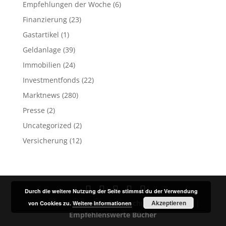
Empfehlungen der Woche
(6)
Finanzierung
(23)
Gastartikel
(1)
Geldanlage
(39)
Immobilien
(24)
Investmentfonds
(22)
Marktnews
(280)
Presse
(2)
Uncategorized
(2)
Versicherung
(12)
Durch die weitere Nutzung der Seite stimmst du der Verwendung
© 2023 by Fit4Finance |
Datenschutz
Akzeptieren
Impressum
|
von Cookies zu.
Weitere Informationen
Empfehlenswerte Bücher