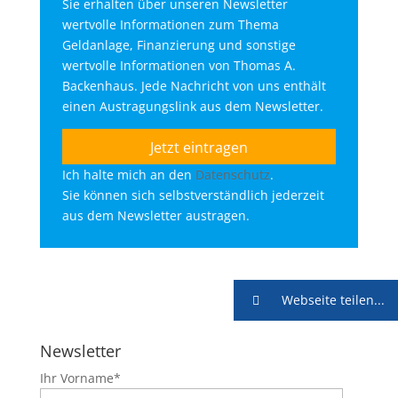
Sie erhalten über unseren Newsletter
wertvolle Informationen zum Thema
Geldanlage, Finanzierung und sonstige
wertvolle Informationen von Thomas A.
Backenhaus. Jede Nachricht von uns enthält
einen Austragungslink aus dem Newsletter.
Ich halte mich an den
Datenschutz
.
Sie können sich selbstverständlich jederzeit
aus dem Newsletter austragen.
Webseite teilen...
Newsletter
Ihr Vorname*