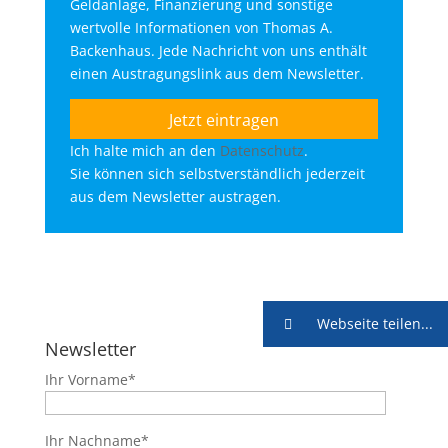
Geldanlage, Finanzierung und sonstige
wertvolle Informationen von Thomas A.
Backenhaus. Jede Nachricht von uns enthält
einen Austragungslink aus dem Newsletter.
Ich halte mich an den
Datenschutz
.
Sie können sich selbstverständlich jederzeit
aus dem Newsletter austragen.
Webseite teilen...
Newsletter
Ihr Vorname*
Ihr Nachname*