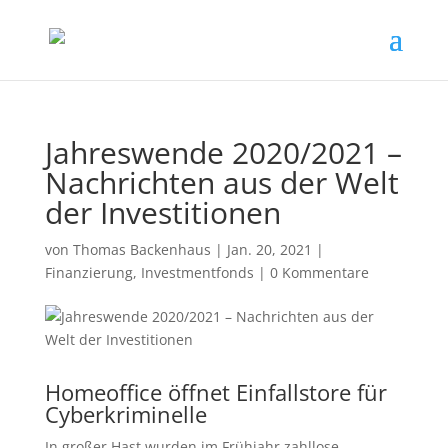
Jahreswende 2020/2021 –
Nachrichten aus der Welt
der Investitionen
von
Thomas Backenhaus
|
Jan. 20, 2021
|
Finanzierung
,
Investmentfonds
|
0 Kommentare
Homeoffice öffnet Einfallstore für
Cyberkriminelle
In großer Hast wurden im Frühjahr zahllose