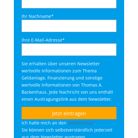
Ihr Nachname*
Ihre E-Mail-Adresse*
Sie erhalten über unseren Newsletter
wertvolle Informationen zum Thema
Geldanlage, Finanzierung und sonstige
wertvolle Informationen von Thomas A.
Backenhaus. Jede Nachricht von uns enthält
einen Austragungslink aus dem Newsletter.
Ich halte mich an den
Datenschutz
.
Sie können sich selbstverständlich jederzeit
aus dem Newsletter austragen.