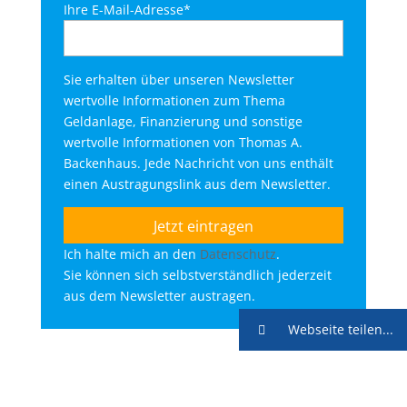
Ihre E-Mail-Adresse*
Sie erhalten über unseren Newsletter
wertvolle Informationen zum Thema
Geldanlage, Finanzierung und sonstige
wertvolle Informationen von Thomas A.
Backenhaus. Jede Nachricht von uns enthält
einen Austragungslink aus dem Newsletter.
Ich halte mich an den
Datenschutz
.
Sie können sich selbstverständlich jederzeit
aus dem Newsletter austragen.
Webseite teilen...