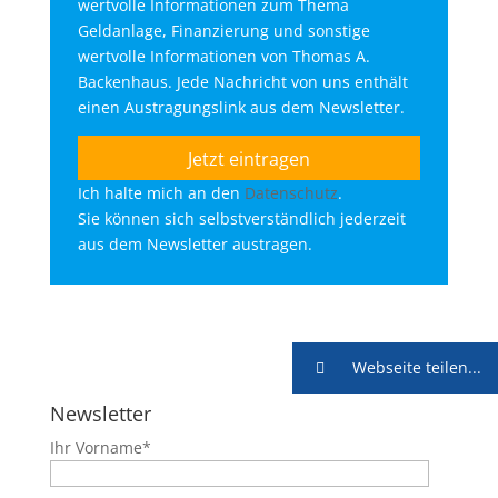
wertvolle Informationen zum Thema
Geldanlage, Finanzierung und sonstige
wertvolle Informationen von Thomas A.
Backenhaus. Jede Nachricht von uns enthält
einen Austragungslink aus dem Newsletter.
Ich halte mich an den
Datenschutz
.
Sie können sich selbstverständlich jederzeit
aus dem Newsletter austragen.
Webseite teilen...
Newsletter
Ihr Vorname*